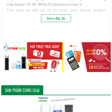
máy Geyser TK, GK, 3IVHLUX, Kachiusa, Ecotar 3,…
Tính năng ưu việt của lõi lọc nước nano Geyser Aragon
Ecotar:
Xem đầy đủ
– Thế hệ mới kích thước lọc đến 0.01 micro. Cơ chế lọc 4 trong 1:
lọc cơ học, trao đổi ion, hấp thụ, diệt khuẩn bằng nguyên tử Bạc
được tich hợp trong lõi lọc.
– Với kích thước lọc siêu nhỏ, vật liệu Bạc tích hợp không bị rửa
trôi trong quá trình lọc, giúp loại bỏ hoàn toàn vi khuẩn, virut,các
chất hữu cơ, khí hóa lỏng như asen, amoni, nitrit, nitrat….. tuổi
thọ lõi lọc cao
Thời gian thay thế:
Nên thay thế sau 7.000L tương đương với
thời gian khoảng 18 – 24 tháng tùy vào mức độ sử dụng và
chất lượng nguồn nước đầu vào.
SẢN PHẨM CÙNG LOẠI
Lõi lọc Aragon Ecotar là lõi lọc duy nhất trên thế giới tích
hợp 4 cơ chế lọc trong 1 : lọc cơ học, lọc trao đổi ion, lọc hấp
phụ, và lọc diệt khuẩn bằng Nano Bạc