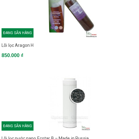
ĐANG SẴN HÀNG
Lõi lọc Aragon H
850.000 ₫
ĐANG SẴN HÀNG
Lõi lọc nước nano Ecotar B – Made in Russia