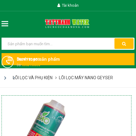
Tài khoản
Danh mục sản phẩm
0869 750 850
DĐ:
0868750850
LÕI LỌC VÀ PHỤ KIỆN
LÕI LỌC MÁY NANO GEYSER