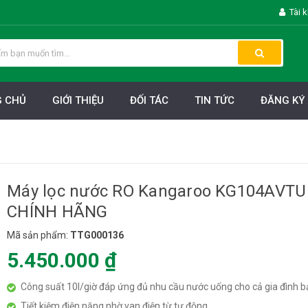
Tài 
 CHỦ
GIỚI THIỆU
ĐỐI TÁC
TIN TỨC
ĐĂNG KÝ 
Máy lọc nước RO Kangaroo KG104AVTU 
CHÍNH HÃNG
Mã sản phẩm:
TTG000136
5.450.000 ₫
Công suất 10l/giờ đáp ứng đủ nhu cầu nước uống cho cả gia đình 
Tiết kiệm điện năng nhờ van điện từ tự động