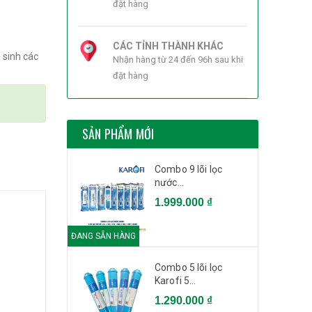
đặt hàng
CÁC TỈNH THÀNH KHÁC
n sinh các
Nhận hàng từ 24 đến 96h sau khi
đặt hàng
SẢN PHẨM MỚI
Combo 9 lõi lọc
nước...
1.999.000 ₫
ĐANG SẴN HÀNG
Combo 5 lõi lọc
Karofi 5...
1.290.000 ₫