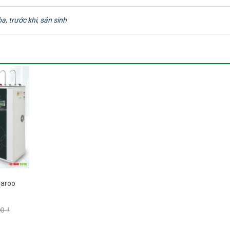
òa
,
trước khi
,
sản sinh
sử dụng công nghệ Nano Silver với 7 cấp lọc, đăc biệt
 dư thừa, làm mềm nước và cân bằng độ pH.
c nước RO Kangaroo KG104AVTU
ét, bùn đất, các vật thể trôi nổi trong nguồn nước có kích thước lớn h
nguồn nước.
ất hữu cơ, thuốc sâu, kim loại nặng, Clo dư trong nước. Thời gian thay thế
garoo
G
 khuẩn còn sót lại trong quá trình lóc có kích thước > 1 micromet. Thời 
00 ₫