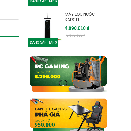
ĐANG SẴN HÀNG
MÁY LỌC NƯỚC
KAROFI...
4.990.010 ₫
5.870.600 ₫
ĐANG SẴN HÀNG
 là
ơn 5
 6-9
gian