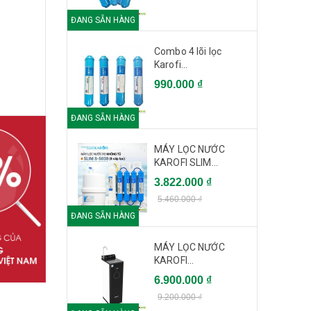
ĐANG SẴN HÀNG
Combo 4 lõi lọc
Karofi...
990.000 ₫
ĐANG SẴN HÀNG
MÁY LỌC NƯỚC
KAROFI SLIM...
3.822.000 ₫
5.460.000 ₫
ĐANG SẴN HÀNG
MÁY LỌC NƯỚC
KAROFI...
6.900.000 ₫
9.200.000 ₫