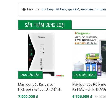
Từ khóa:
tự động
,
tiết kiệm
,
gia đình
,
nhu cầu
,
trung h
SẢN PHẨM CÙNG LOẠI
Máy lọc nước RO Kangaroo KG104AVTU
lõi lọc số 7 có tác dụng trung hòa axit
Cơ chế 7 cấp lọc của máy lọ
Lõi số 1 (PP5µ): loại bỏ các chất huyền phù, rỉ s
micron. Thời gian thay thế 3-6 tháng/lần tùy theo 
ĐANG SẴN HÀNG
ĐANG SẴN HÀNG
Lõi số 2 (Lõi than dạng hạt xốp): hấp thụ mùi vị, ch
Máy lọc nước Kangaroo
Máy lọc nước RO Kan
tháng/lần tùy theo nguồn nước.
Hydrogen KG100HU - CHÍNH
KG10A3 - CHÍNH HÃN
Lõi số 3 (Lõi PP 1 micron) loại bỏ các tạp chất, vi
HÃNG
7.900.000 ₫
6.705.000 ₫
7.450.0
thay thế: 9-12 tháng/lần tùy theo nguồn nước