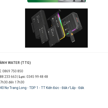
 ion
theo
c và
 tùy
ÀNH WATER (TTG)
E
: 0869 750 850
88 233 663
|
Lực:
0345 99 48 48
7h30 đến 17h30
40 Nơ Trang Long - TDP 1 - TT Kiến Đức - Đắk r'Lấp - Đăk