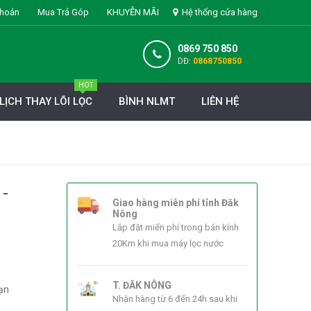
khoản
Mua Trả Góp
KHUYỄN MÃI
Hệ thống cửa hàng
0869 750 850
DĐ:
0868750850
HOT
LỊCH THAY LÕI LỌC
BÌNH NLMT
LIÊN HỆ
-
Giao hàng miễn phí tỉnh Đăk
Nông
Lắp đặt miến phí trong bán kính
20Km khi mua máy lọc nước
T. ĐĂK NÔNG
bạn
Nhận hàng từ 6 đến 24h sau khi