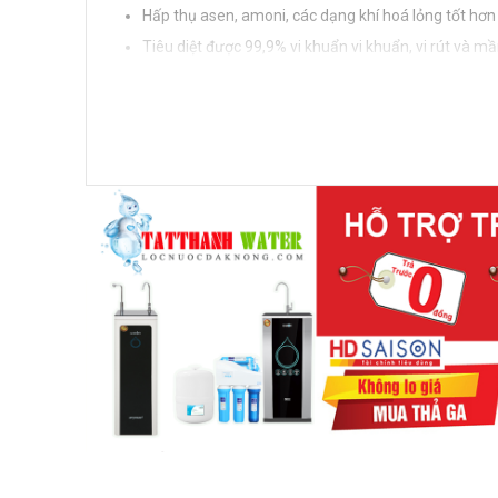
Hấp thụ asen, amoni, các dạng khí hoá lỏng tốt hơn
Tiêu diệt được 99,9% vi khuẩn vi khuẩn, vi rút và m
--> Nước lọc ra đạt tiêu chuẩn nước uống của Bộ Y Tế
Lợi ích khi sử dụng máy lọc nước Kachiusa K02?
- Máy tăng cường thêm nhiều lõi lọc thô 10 inch xử
- Sử dụng lõi lọc Aragon mới với kích thước lọc 0
bỏ các chất hữu cơ amoni, asen, nitrat...
- Lọc sạch vi khuẩn nhưng vẫn giữ được các khoáng 
- Máy nhỏ gọn, không cần dùng điện, không có nước t
- Máy không có nước thải hoàn toàn có thể đáp ứng
- Kết quả xét nghiệm kết quả lọc nước của máy nano G
đạt kết quả cho phép của Bộ Y Tế: