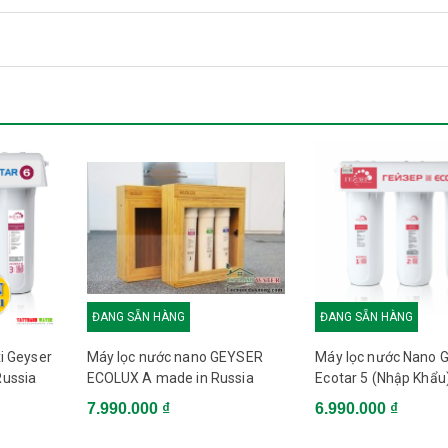
steur
usa
kèm máy Geyser Kachiusa K01
ĐANG SẴN HÀNG
ĐANG SẴN HÀNG
Hướng dẫn sử
hụ kiện
01
01
i Geyser
Máy lọc nước nano GEYSER
Máy lọc nước Nano 
dụng
Russia
ECOLUX A made in Russia
Ecotar 5 (Nhập Khẩu
7.990.000 ₫
6.990.000 ₫
n nước
02m
Bộ chia đầu vào
01
ch