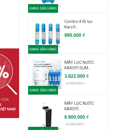
ĐANG SẴN HÀNG
Combo 4 lõi lọc
Karofi...
990.000 ₫
loại
ĐANG SẴN HÀNG
MÁY LỌC NƯỚC
KAROFI SLIM...
3.822.000 ₫
5.460.000 ₫
ĐANG SẴN HÀNG
MÁY LỌC NƯỚC
KAROFI...
 đều
6.900.000 ₫
9.200.000 ₫