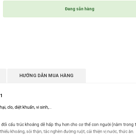
Đang sẵn hàng
HƯỚNG DẪN MUA HÀNG
01
i, clo, diệt khuẩn, vi sinh,…
đổi cấu trúc khoáng dễ hấp thụ hơn cho cơ thể con người (nằm trong t
hiếu khoáng, sỏi thận, tắc nghèn đường ruột, cải thiện vị nước, thức ăn.