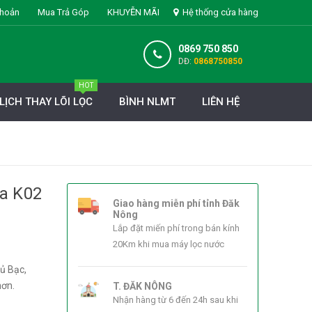
khoản
Mua Trả Góp
KHUYỄN MÃI
Hệ thống cửa hàng
0869 750 850
DĐ:
0868750850
HOT
LỊCH THAY LÕI LỌC
BÌNH NLMT
LIÊN HỆ
a K02
Giao hàng miễn phí tỉnh Đăk
Nông
Lắp đặt miến phí trong bán kính
20Km khi mua máy lọc nước
ủ Bạc,
hơn.
T. ĐĂK NÔNG
Nhận hàng từ 6 đến 24h sau khi