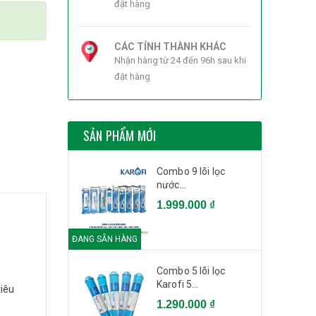
đặt hàng
CÁC TỈNH THÀNH KHÁC
Nhận hàng từ 24 đến 96h sau khi
đặt hàng
SẢN PHẨM MỚI
Combo 9 lõi lọc
nước...
1.999.000 ₫
ĐANG SẴN HÀNG
Combo 5 lõi lọc
Karofi 5...
iêu
1.290.000 ₫