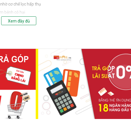
 nhờ cơ chế lọc hấp thụ
ầm bệnh có hại
, uống ngay không cần đun nấu
Xem đầy đủ
 lý nước cứng, lọc sạch gần như gấp đôi so với dòng thông thường
,01 micron (Aragon cũ là 0,5 micron) và khả năng hấp thụ tốt hơn giúp 
chất cần thiết cho cơ thể
hừa -> tiết kiệm chi phí tối đa cho người sử dụng
 được nhu cầu nước sạch cho các hộ gia đình.
eyser tại Viện Pasteur TP HCM, tất cả các chỉ tiêu về nước uống ngay