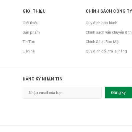
GIỚI THIỆU
CHÍNH SÁCH CÔNG T
Giới thiệu
Quy định bảo hành
*Thông số kỹ thuật
Sản phẩm
Chính sách vẩn chuyển & t
Công nghệ:
Nano
Tin Tức
Chính Sách Bảo Mật
Ứng dụng:
Liên hệ
Quy định đổi, trả lại hàng
Lọc nước ăn uống
Tính năng đặc biệt:
Lọc sạch đạt TC nước uống
ĐĂNG KÝ NHẬN TIN
Nguồn nước đầu vào:
Nước máy, nước giếng qua xử lý
Đăng ký
Thế hệ:
2013
Số lõi lọc:
6(6 chính)