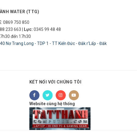
ÀNH WATER (TTG)
E
: 0869 750 850
88 233 663
|
Lực:
0345 99 48 48
7h30 đến 17h30
40 Nơ Trang Long - TDP 1 - TT Kiến Đức - Đắk r'Lấp - Đăk
KẾT NỐI VỚI CHÚNG TÔI
Website cùng hệ thống