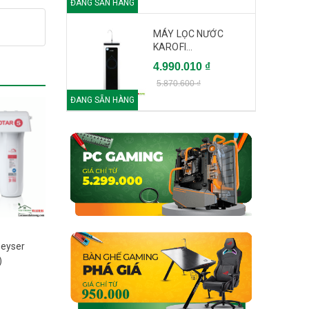
ĐANG SẴN HÀNG
MÁY LỌC NƯỚC
KAROFI...
4.990.010 ₫
5.870.600 ₫
ĐANG SẴN HÀNG
Geyser
)