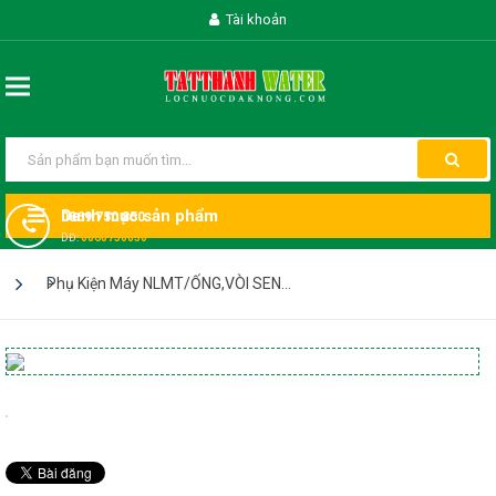
Tài khoản
Danh mục sản phẩm
0869 750 850
DĐ:
0868750850
Phụ Kiện Máy NLMT/ỐNG,VÒI SEN...