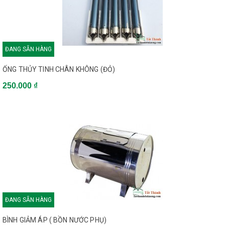
ĐANG SẴN HÀNG
ỐNG THỦY TINH CHÂN KHÔNG (ĐỎ)
250.000 ₫
ĐANG SẴN HÀNG
BÌNH GIẢM ÁP ( BỒN NƯỚC PHỤ)