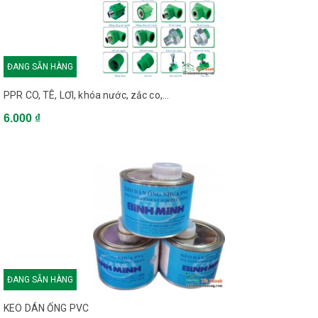
ĐANG SẴN HÀNG
PPR CO, TÊ, LƠI, khóa nước, zắc co,...
6.000 ₫
ĐANG SẴN HÀNG
KEO DÁN ỐNG PVC