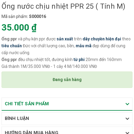
Ống nước chịu nhiệt PPR 25 ( Tính M)
Mã sản phẩm:
S000016
35.000 ₫
Ống ppr
và phụ kện ppr được
sản xuất
trên
dây chuyền
hiện đại
theo
tiêu chuẩn
Đức với chất lượng cao, bền,
mẫu mã
đẹp dùng để cung
cấp nước uống.
Ống ppr
đều chịu nhiệt tốt, đường kính
từ phi
20mm đến 160mm
Giá thành 1M/35.000 VNĐ - 1 cây 4 M/140.000 VNĐ
Đang sẵn hàng
CHI TIẾT SẢN PHẨM
BÌNH LUẬN
HƯỚNG DẪN MUA HÀNG