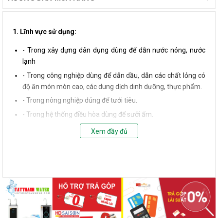
1. Lĩnh vực sử dụng:
- Trong xây dựng dân dụng dùng để dẫn nước nóng, nước
lạnh
- Trong công nghiệp dùng để dẫn dầu, dẫn các chất lỏng có
độ ăn món mòn cao, các dung dịch dinh dưỡng, thực phẩm.
- Trong nông nghiệp dúng để tưới tiêu.
- Trong hệ thống điều hòa dùng để sưởi ấm.
- Trong các phương tiện vận tải.
Xem đầy đủ
2. Đặc tính ưu việt:
-
Ống ppr
Chịu được nhiệt độ cao (110oC) và áp suất cao
(25bar).
- Không bị ăn mòn đối với các hóa chất có nồng độ pH từ 1 –
14.