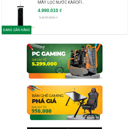
MÁY LỌC NƯỚC KAROFI...
4.990.010 ₫
5.870.600 ₫
ĐANG SẴN HÀNG