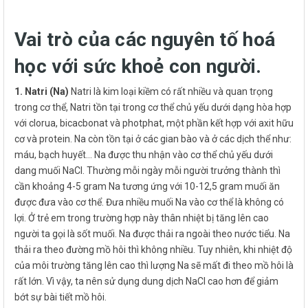
Vai trò của các nguyên tố hoá
học với sức khoẻ con người.
1. Natri (Na)
Natri là kim loại kiềm có rất nhiều và quan trọng
trong cơ thể, Natri tồn tại trong cơ thể chủ yếu dưới dạng hòa hợp
với clorua, bicacbonat và photphat, một phần kết hợp với axit hữu
cơ và protein. Na còn tồn tại ở các gian bào và ở các dịch thể như:
máu, bạch huyết… Na được thu nhận vào cơ thể chủ yếu dưới
dang muối NaCl. Thường mỗi ngày mỗi người trưởng thành thì
cần khoảng 4-5 gram Na tương ứng với 10-12,5 gram muối ăn
được đưa vào cơ thể. Đưa nhiều muối Na vào cơ thể là không có
lợi. Ở trẻ em trong trường hợp này thân nhiệt bị tăng lên cao
người ta gọi là sốt muối. Na được thải ra ngoài theo nước tiểu. Na
thải ra theo đường mồ hôi thì không nhiều. Tuy nhiên, khi nhiệt độ
của môi trường tăng lên cao thì lượng Na sẽ mất đi theo mồ hôi là
rất lớn. Vì vậy, ta nên sử dụng dung dịch NaCl cao hơn để giảm
bớt sự bài tiết mồ hôi.