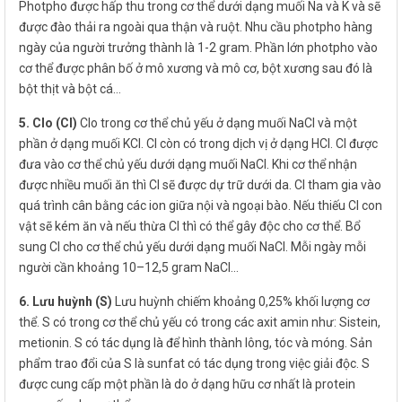
Photpho được hấp thu trong cơ thể dưới dạng muối Na và K và sẽ
được đào thải ra ngoài qua thận và ruột. Nhu cầu photpho hàng
ngày của người trưởng thành là 1-2 gram. Phần lớn photpho vào
cơ thể được phân bố ở mô xương và mô cơ, bột xương sau đó là
bột thịt và bột cá…
5. Clo (Cl)
Clo trong cơ thể chủ yếu ở dạng muối NaCl và một
phần ở dạng muối KCl. Cl còn có trong dịch vị ở dạng HCl. Cl được
đưa vào cơ thể chủ yếu dưới dạng muối NaCl. Khi cơ thể nhận
được nhiều muối ăn thì Cl sẽ được dự trữ dưới da. Cl tham gia vào
quá trình cân bằng các ion giữa nội và ngoại bào. Nếu thiếu Cl con
vật sẽ kém ăn và nếu thừa Cl thì có thể gây độc cho cơ thể. Bổ
sung Cl cho cơ thể chủ yếu dưới dạng muối NaCl. Mỗi ngày mỗi
người cần khoảng 10–12,5 gram NaCl…
6. Lưu huỳnh (S)
Lưu huỳnh chiếm khoảng 0,25% khối lượng cơ
thể. S có trong cơ thể chủ yếu có trong các axit amin như: Sistein,
metionin. S có tác dụng là để hình thành lông, tóc và móng. Sản
phẩm trao đổi của S là sunfat có tác dụng trong việc giải độc. S
được cung cấp một phần là do ở dạng hữu cơ nhất là protein