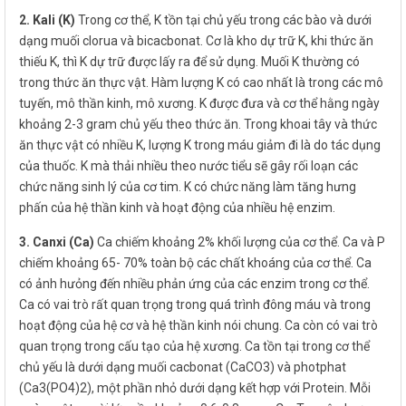
2. Kali (K)
Trong cơ thể, K tồn tại chủ yếu trong các bào và dưới
dạng muối clorua và bicacbonat. Cơ là kho dự trữ K, khi thức ăn
thiếu K, thì K dự trữ được lấy ra để sử dụng. Muối K thường có
trong thức ăn thực vật. Hàm lượng K có cao nhất là trong các mô
tuyến, mô thần kinh, mô xương. K được đưa và cơ thể hằng ngày
khoảng 2-3 gram chủ yếu theo thức ăn. Trong khoai tây và thức
ăn thực vật có nhiều K, lượng K trong máu giảm đi là do tác dụng
của thuốc. K mà thải nhiều theo nước tiểu sẽ gây rối loạn các
chức năng sinh lý của cơ tim. K có chức năng làm tăng hưng
phấn của hệ thần kinh và hoạt động của nhiều hệ enzim.
3. Canxi (Ca)
Ca chiếm khoảng 2% khối lượng của cơ thể. Ca và P
chiếm khoảng 65- 70% toàn bộ các chất khoáng của cơ thể. Ca
có ảnh hưỏng đến nhiều phản ứng của các enzim trong cơ thể.
Ca có vai trò rất quan trọng trong quá trình đông máu và trong
hoạt động của hệ cơ và hệ thần kinh nói chung. Ca còn có vai trò
quan trọng trong cấu tạo của hệ xương. Ca tồn tại trong cơ thể
chủ yếu là dưới dạng muối cacbonat (CaCO3) và photphat
(Ca3(PO4)2), một phần nhỏ dưới dạng kết hợp với Protein. Mỗi