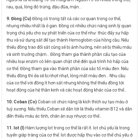
rau, quả, lòng đỏ trứng, đậu đũa, mận…
9. Đồng (Cu)
Đồng có trong tất cả các cơ quan trong cơ thể,
nhưng nhiều nhất là ở gan. Đồng có nhiều chức năng sinh lý quan
trọng chủ yếu cho sự phát triển của cơ thể như: thúc đẩy sự hấp
thu và sử dụng sắt để tạo thành Hemoglobin của hồng cầu. Nếu
thiếu đồng trao đổi sắt cũng sẽ bị ảnh hưởng, nên sẽ bị thiếu máu
và sinh trưởng chậm… Đồng tham gia thành phần cấu tạo của
nhiều loại enzim có liên quan chặt chẽ đến quá trình hô hấp của
cơ thể. Đồng tham gia vào thành phần của sắc tố màu đen. Nếu
thiếu đồng thì da sẽ bị nhợt nhạt, lông mất màu đen… Nhu cầu
của cơ thể với đồng ít hơn sắt nhưng không thể thiếu đồng tới
hoạt động của hệ thần kinh và các hoạt động khác của cơ thể…
10. Coban (Co)
Coban có chức năng là kích thích sự tạo máu ở
tuỷ xương. Nếu thiếu Coban sẽ dẫn tới là thiếu vitamin B12 và dẫn
đến thiếu máu ác tính, chán ăn suy nhược cơ thể…
11. Iot (I)
Hàm lượng Iot trong cơ thể là rất ít. Iot chủ yếu là trong
tuyến giáp tràng của cơ thể. Iot được hấp thu vào cơ thể chủ yếu ở