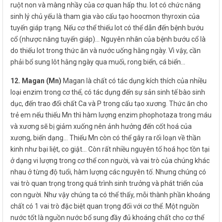
ruột non và màng nhầy của cơ quan hấp thu. Iot có chức năng
sinh lý chủ yếu là tham gia vào cấu tạo hoocmon thyroxin của
tuyến giáp trạng. Nếu cơ thể thiếu Iot có thể dẫn đến bệnh bướu
cổ (nhược năng tuyến giáp)… Nguyên nhân của bệnh bướu cổ là
do thiếu Iot trong thức ăn và nước uống hằng ngày. Vì vậy, cần
phải bổ sung Iôt hằng ngày qua muối, rong biển, cá biển…
12. Magan (Mn)
Magan là chất có tác dụng kích thích của nhiều
loại enzim trong cơ thể, có tác dụng đến sự sản sinh tế bào sinh
dục, đến trao đổi chất Ca và P trong cấu tạo xương. Thức ăn cho
trẻ em nếu thiếu Mn thì hàm lượng enzim phophotaza trong máu
và xương sẽ bị giảm xuống nên ảnh hưởng đến cốt hoá của
xương, biến dạng… Thiếu Mn còn có thể gây ra rối loạn về thần
kinh như bại liệt, co giật… Còn rất nhiều nguyên tố hoá học tồn tại
ở dạng vi lượng trong cơ thể con người, và vai trò của chúng khác
nhau ở từng độ tuổi, hàm lượng các nguyên tố. Nhưng chúng có
vai trò quan trọng trong quá trình sinh trưởng và phát triển của
con người. Như vậy chúng ta có thể thấy, mỗi thành phần khoáng
chất có 1 vai trò đặc biệt quan trọng đối với cơ thể. Một nguồn
nước tốt là nguồn nước bổ sung đầy đủ khoáng chất cho cơ thể