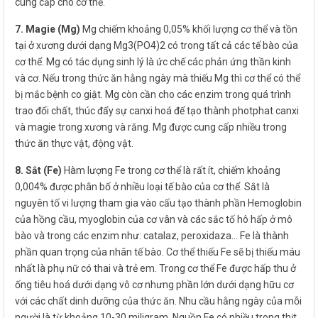
cung cấp cho cơ thể.
7. Magie (Mg)
Mg chiếm khoảng 0,05% khối lượng cơ thể và tồn
tại ở xương dưới dạng Mg3(PO4)2 có trong tất cả các tế bào của
cơ thể. Mg có tác dụng sinh lý là ức chế các phản ứng thần kinh
và cơ. Nếu trong thức ăn hằng ngày mà thiếu Mg thì cơ thể có thể
bị mắc bệnh co giật. Mg còn cần cho các enzim trong quá trình
trao đổi chất, thúc đẩy sự canxi hoá để tạo thành photphat canxi
và magie trong xương và răng. Mg được cung cấp nhiều trong
thức ăn thực vật, động vật.
8. Sắt (Fe)
Hàm lượng Fe trong cơ thể là rất ít, chiếm khoảng
0,004% được phân bố ở nhiều loại tế bào của cơ thể. Sắt là
nguyên tố vi lượng tham gia vào cấu tạo thành phần Hemoglobin
của hồng cầu, myoglobin của cơ vân và các sắc tố hô hấp ở mô
bào và trong các enzim như: catalaz, peroxidaza… Fe là thành
phần quan trọng của nhân tế bào. Cơ thể thiếu Fe sẽ bị thiếu máu
nhất là phụ nữ có thai và trẻ em. Trong cơ thể Fe được hấp thu ở
ống tiêu hoá dưới dạng vô cơ nhưng phần lớn dưới dạng hữu cơ
với các chất dinh dưỡng của thức ăn. Nhu cầu hằng ngày của mỗi
người là từ khoảng 10-30 miligram. Nguồn Fe có nhiều trong thịt,