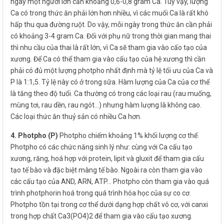
ngày một người lớn cần khoảng 0,6-0,8 gram Ca. Tuy vậy, lượng
Ca có trong thức ăn phải lớn hơn nhiều, vì các muối Ca là rất khó
hấp thu qua đường ruột. Do vậy, mỗi ngày trong thức ăn cần phải
có khoảng 3-4 gram Ca. Đối với phụ nữ trong thời gian mang thai
thì nhu cầu của thai là rất lớn, vì Ca sẽ tham gia vào cấo tạo của
xương. Để Ca có thể tham gia vào cấu tạo của hệ xương thì cần
phải có đủ một lượng photpho nhất định mà tỷ lệ tối ưu của Ca và
P là 1:1,5. Tỷ lệ này có ở trong sữa. Hàm lượng của Ca của cơ thể
là tăng theo độ tuổi. Ca thường có trong các loại rau (rau muống,
mùng tơi, rau dền, rau ngót…) nhưng hàm lượng là không cao.
Các loại thức ăn thuỷ sản có nhiều Ca hơn.
4. Photpho (P)
Photpho chiếm khoảng 1% khối lượng cơ thể.
Photpho có các chức năng sinh lý như: cùng với Ca cấu tạo
xương, răng, hoá hợp với protein, lipit và gluxit để tham gia cấu
tạo tế bào và đặc biệt màng tế bào. Ngoài ra còn tham gia vào
các cấu tạo của AND, ARN, ATP… Photpho còn tham gia vào quá
trình photphorin hoá trong quá trình hóa học của sự co cơ.
Photpho tồn tại trong cơ thể dưới dạng hợp chất vô cơ, với canxi
trong hợp chất Ca3(PO4)2 để tham gia vào cấu tạo xương.